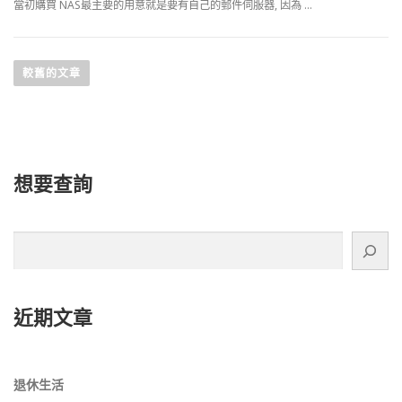
當初購買 NAS最主要的用意就是要有自己的郵件伺服器, 因為 …
文
章
較舊的文章
導
覽
想要查詢
搜
尋
近期文章
退休生活