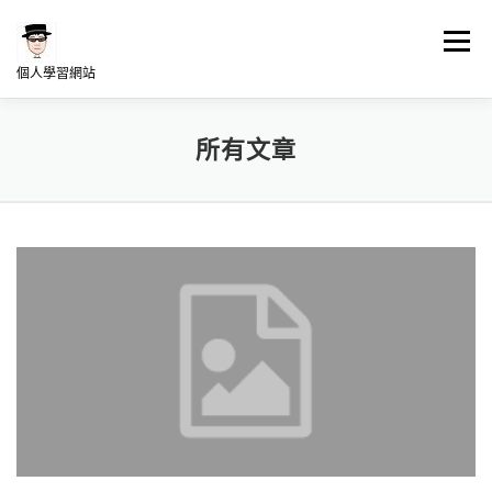
跳
至
選單
主
個人學習網站
要
內
容
LINUX學習
NAS架站學習
WORDPRESS學習
所有文章
何博士專欄分享
我的發想
所
有
文
章