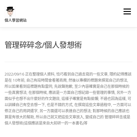
跳
至
選單
主
個人學習網站
要
內
容
LINUX學習
NAS架站學習
WORDPRESS學習
管理碎碎念/個人發想術
何博士專欄分享
我的發想
2022/09/16 正在整理個人資料, 恰巧看到自己過去寫的一些文章, 隱約記得應該
是在 10年前, 自己有段時間會看著商周, 然後以專欄的標題來撰寫自己的想法,
所以如果看到這標題有點雷同, 先說聲抱歉, 至少內容確實是自己在那個時候的
一些真實想法; 在那個時候, 應該是一方面自己想記錄一些管理的事情, 另外一方
面似乎也想不出什麼好的作文題目, 這樣子確實是有點偷懶; 不過也因為這樣, 可
以訓練自己有空去想一下, 也是不錯的方式, 在撰寫這些文章過程中, 一方面可以
修正自己的用詞遣字, 另一方面還可以表達自己的想法; 對那時候的自己應該也
算是有很大的幫助, 所以自己就又把這些文章放入, 變成自己的 管理碎碎念或是
個人發想術(這個應該是來自大前研一的一本書名)等