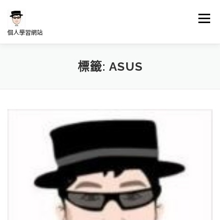
跳
至
選單
主
個人學習網站
要
內
容
LINUX學習
NAS架站學習
WORDPRESS學習
標籤:
ASUS
何博士專欄分享
我的發想