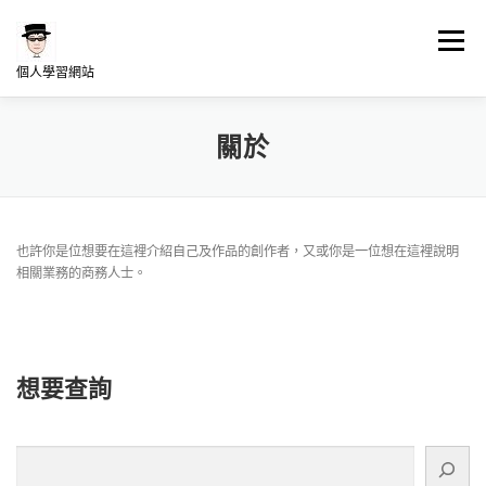
跳
至
選單
主
個人學習網站
要
內
容
LINUX學習
NAS架站學習
WORDPRESS學習
關於
何博士專欄分享
我的發想
也許你是位想要在這裡介紹自己及作品的創作者，又或你是一位想在這裡說明
相關業務的商務人士。
想要查詢
搜
尋